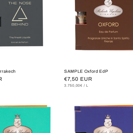
rakech
SAMPLE Oxford EdP
R
Normaler
€7,50 EUR
S
RO
GRUNDPREIS
PRO
3.750,00€
/
L
Preis