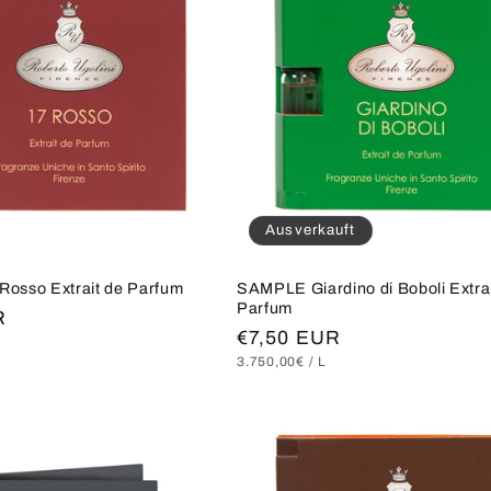
Ausverkauft
osso Extrait de Parfum
SAMPLE Giardino di Boboli Extrai
Parfum
R
Normaler
€7,50 EUR
S
RO
GRUNDPREIS
PRO
3.750,00€
/
L
Preis