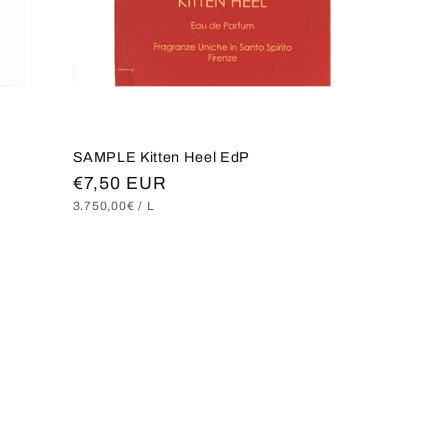
SAMPLE Kitten Heel EdP
Normaler
€7,50 EUR
GRUNDPREIS
PRO
3.750,00€
/
L
Preis