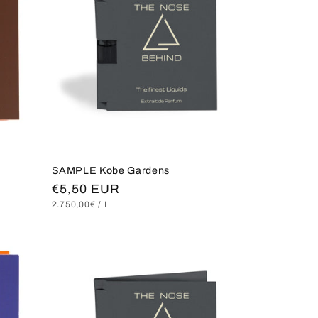
SAMPLE Kobe Gardens
Normaler
€5,50 EUR
GRUNDPREIS
PRO
2.750,00€
/
L
Preis