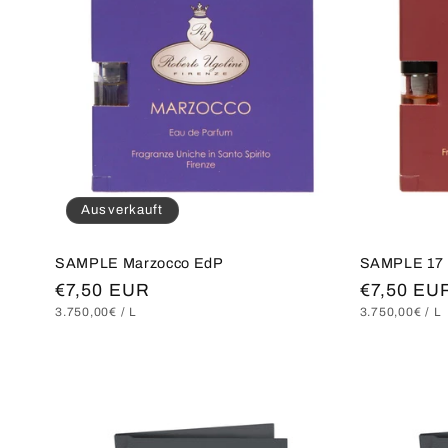
g
o
r
i
Ausverkauft
e
SAMPLE Marzocco EdP
SAMPLE 17 R
:
Normaler
€7,50 EUR
Normaler
€7,50 EU
GRUNDPREIS
PRO
GRUNDPREI
P
3.750,00€
/
L
3.750,00€
/
L
Preis
Preis