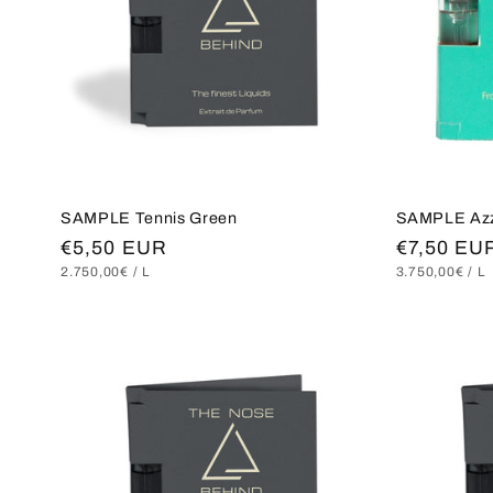
SAMPLE Tennis Green
SAMPLE Azz
Normaler
€5,50 EUR
Normaler
€7,50 EU
GRUNDPREIS
PRO
GRUNDPREI
P
2.750,00€
/
L
3.750,00€
/
L
Preis
Preis