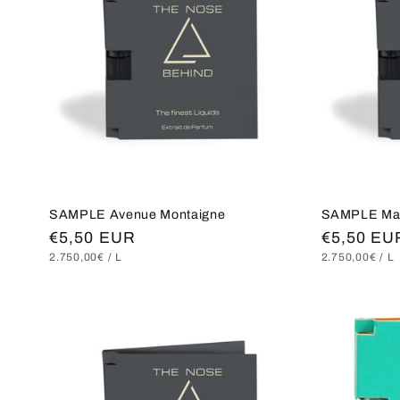
SAMPLE Avenue Montaigne
SAMPLE Mar
Normaler
€5,50 EUR
Normaler
€5,50 EU
GRUNDPREIS
PRO
GRUNDPREI
P
2.750,00€
/
L
2.750,00€
/
L
Preis
Preis