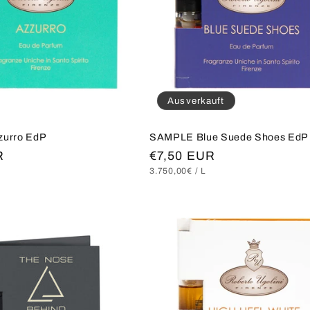
Ausverkauft
urro EdP
SAMPLE Blue Suede Shoes EdP
R
Normaler
€7,50 EUR
S
RO
GRUNDPREIS
PRO
3.750,00€
/
L
Preis