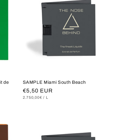
t de
SAMPLE Miami South Beach
Normaler
€5,50 EUR
GRUNDPREIS
PRO
2.750,00€
/
L
Preis