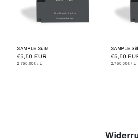
SAMPLE Suits
SAMPLE Sil
Normaler
€5,50 EUR
Normaler
€5,50 EU
GRUNDPREIS
PRO
GRUNDPREI
P
2.750,00€
/
L
2.750,00€
/
L
Preis
Preis
Widerru