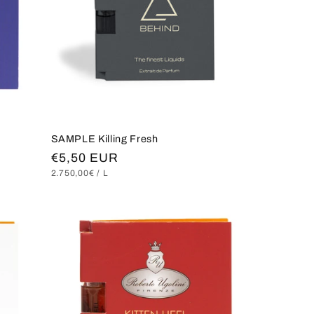
SAMPLE Killing Fresh
Normaler
€5,50 EUR
GRUNDPREIS
PRO
2.750,00€
/
L
Preis