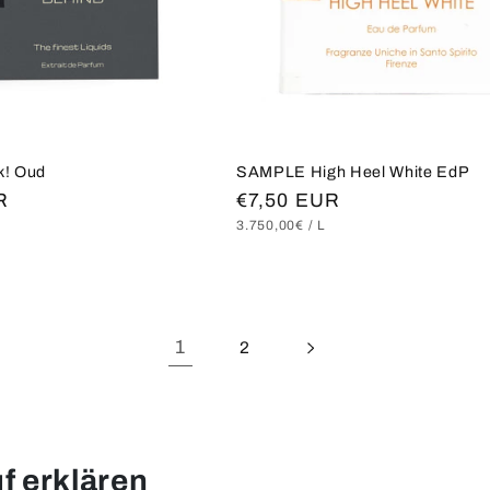
k! Oud
SAMPLE High Heel White EdP
R
Normaler
€7,50 EUR
S
RO
GRUNDPREIS
PRO
3.750,00€
/
L
Preis
1
2
f erklären