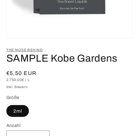
Medien
1
in
THE NOSE BEHIND
Modal
SAMPLE Kobe Gardens
öffnen
Normaler
€5,50 EUR
GRUNDPREIS
PRO
2.750,00€
/
L
Preis
Inkl. Steuern.
Größe
2ml
Anzahl