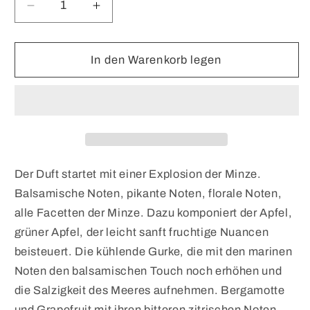
Verringere
Erhöhe
die
die
Menge
Menge
für
für
In den Warenkorb legen
SAMPLE
SAMPLE
Kobe
Kobe
Gardens
Gardens
Der Duft startet mit einer Explosion der Minze.
Balsamische Noten, pikante Noten, florale Noten,
alle Facetten der Minze. Dazu komponiert der Apfel,
grüner Apfel, der leicht sanft fruchtige Nuancen
beisteuert. Die kühlende Gurke, die mit den marinen
Noten den balsamischen Touch noch erhöhen und
die Salzigkeit des Meeres aufnehmen. Bergamotte
und Grapefruit mit ihren bitteren zitrischen Noten