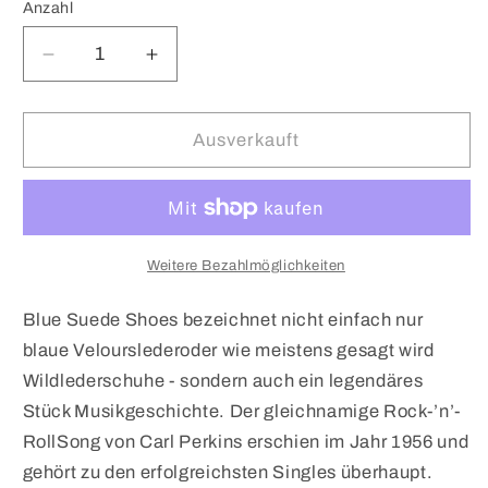
nicht
Anzahl
verfügbar
Verringere
Erhöhe
die
die
Menge
Menge
für
für
Ausverkauft
SAMPLE
SAMPLE
Blue
Blue
Suede
Suede
Shoes
Shoes
EdP
EdP
Weitere Bezahlmöglichkeiten
Blue Suede Shoes bezeichnet nicht einfach nur
blaue Velourslederoder wie meistens gesagt wird
Wildlederschuhe - sondern auch ein legendäres
Stück Musikgeschichte. Der gleichnamige Rock-’n’-
RollSong von Carl Perkins erschien im Jahr 1956 und
gehört zu den erfolgreichsten Singles überhaupt.