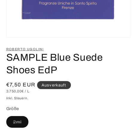
Medien
1
in
ROBERTO UGOLINI
Modal
SAMPLE Blue Suede
öffnen
Shoes EdP
Normaler
€7,50 EUR
Ausverkauft
GRUNDPREIS
PRO
3.750,00€
/
L
Preis
Inkl. Steuern.
Größe
Variante
2ml
ausverkauft
oder