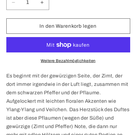
Verringere
Erhöhe
die
die
Menge
Menge
für
für
In den Warenkorb legen
SAMPLE
SAMPLE
Royal
Royal
Dubai
Dubai
Weitere Bezahlmöglichkeiten
Es beginnt mit der gewürzigen Seite, der Zimt, der
dort immer irgendwie in der Luft liegt, zusammen mit
dem schwarzen Pfeffer und der Pflaume.
Aufgelockert mit leichten floralen Akzenten wie
Ylang-Ylang und Veilchen. Das Herzstück des Duftes
ist aber diese Pflaumen (wegen der Süße) und
gewürzige (Zimt und Pfeffer) Note, die dann nur
mehr mit edlen Hölzern und einer guten Portion an