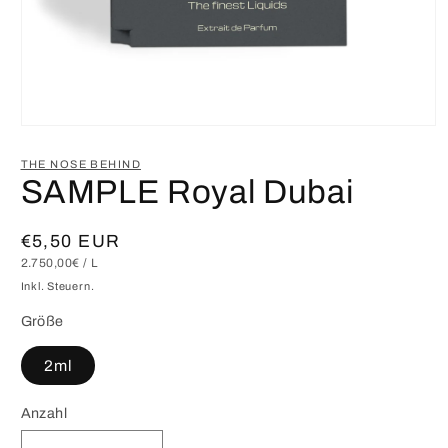
Medien
1
in
THE NOSE BEHIND
Modal
SAMPLE Royal Dubai
öffnen
Normaler
€5,50 EUR
GRUNDPREIS
PRO
2.750,00€
/
L
Preis
Inkl. Steuern.
Größe
2ml
Anzahl