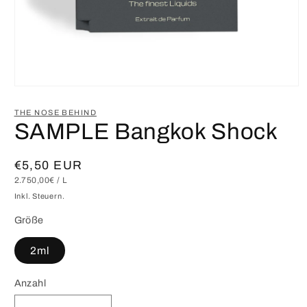
Medien
1
in
THE NOSE BEHIND
Modal
SAMPLE Bangkok Shock
öffnen
Normaler
€5,50 EUR
GRUNDPREIS
PRO
2.750,00€
/
L
Preis
Inkl. Steuern.
Größe
2ml
Anzahl