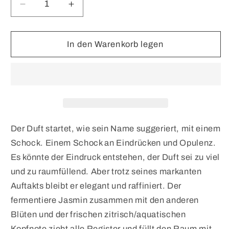
Verringere
Erhöhe
die
die
Menge
Menge
für
für
In den Warenkorb legen
SAMPLE
SAMPLE
Bangkok
Bangkok
Shock
Shock
Der Duft startet, wie sein Name suggeriert, mit einem
Schock. Einem Schock an Eindrücken und Opulenz.
Es könnte der Eindruck entstehen, der Duft sei zu viel
und zu raumfüllend. Aber trotz seines markanten
Auftakts bleibt er elegant und raffiniert. Der
fermentiere Jasmin zusammen mit den anderen
Blüten und der frischen zitrisch/aquatischen
Kopfnote zieht alle Register und füllt den Raum mit