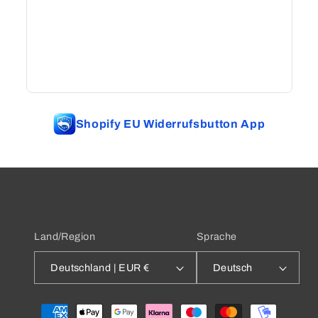
Shopify EU Widerrufsbutton App
Land/Region
Sprache
Deutschland | EUR €
Deutsch
Zahlungsmethoden