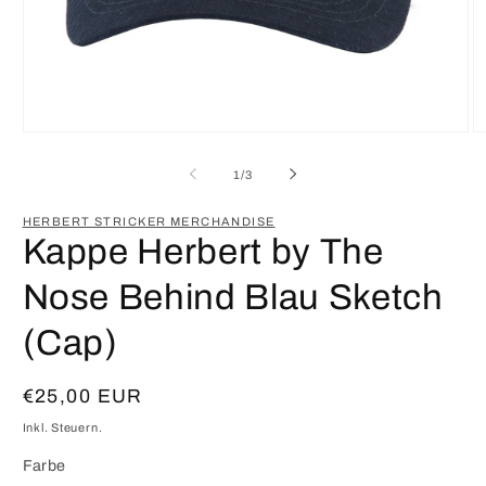
Medien
M
1
2
in
in
von
1
/
3
Modal
M
öffnen
öf
HERBERT STRICKER MERCHANDISE
Kappe Herbert by The
Nose Behind Blau Sketch
(Cap)
Normaler
€25,00 EUR
Preis
Inkl. Steuern.
Farbe