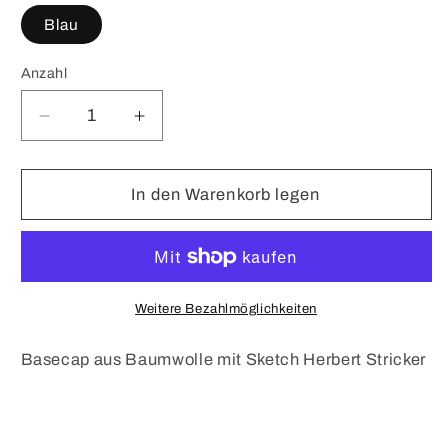
Blau
Anzahl
Verringere
Erhöhe
die
die
Menge
Menge
für
für
In den Warenkorb legen
Kappe
Kappe
Herbert
Herbert
by
by
The
The
Nose
Nose
Weitere Bezahlmöglichkeiten
Behind
Behind
Blau
Blau
Basecap aus Baumwolle mit Sketch Herbert Stricker
Sketch
Sketch
(Cap)
(Cap)