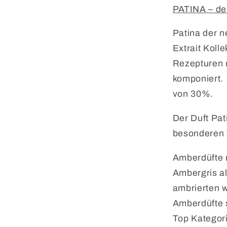
PATINA
–
de
Patina der n
Extrait Koll
Rezepturen m
komponiert.
von 30%.
Der Duft Pat
besonderen 
Amberdüfte 
Ambergris al
ambrierten 
Amberdüfte s
Top Kategori