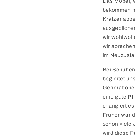
Das Möbel, w
bekommen ha
Kratzer abb
ausgeblichen
wir wohlwolle
wir sprechen
im Neuzusta
Bei Schuhen
begleitet un
Generationen
eine gute P
changiert es
Früher war d
schon viele 
wird diese P