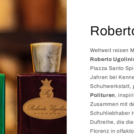
Roberto
Weltweit reisen 
Roberto Ugolini
Piazza Santo Spi
Jahren bei Kenne
Schuhwerkstatt, 
Polituren
, inspi
Zusammen mit d
Schuhliebhaber He
Duftreihe, die d
Florenz in olfakt