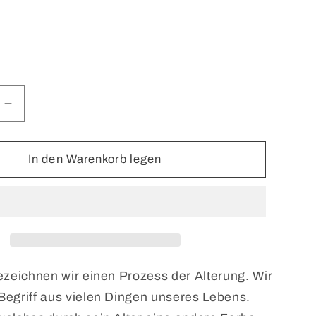
e
Erhöhe
die
Menge
für
In den Warenkorb legen
SAMPLE
Patina
Roberto
Ugolini
Extrait
de
Parfum
ezeichnen wir einen Prozess der Alterung. Wir
egriff aus vielen Dingen unseres Lebens.