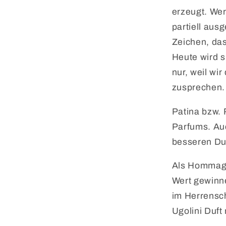
erzeugt. Wer
partiell aus
Zeichen, das
Heute wird s
nur, weil wi
zusprechen.
Patina bzw. 
Parfums. Auc
besseren Du
Als Hommage 
Wert gewinn
im Herrensc
Ugolini Duf