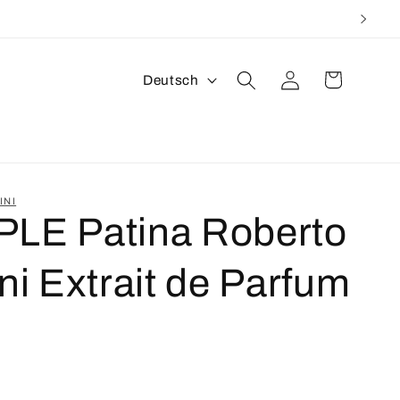
S
Warenkorb
Einloggen
Deutsch
p
r
a
c
INI
LE Patina Roberto
h
e
ni Extrait de Parfum