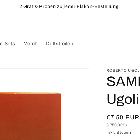
Kostenloser Versand innerhalb Deutschlands ab 50€
e-Sets
Merch
Duftstreifen
ROBERTO UGOL
SAMP
Ugoli
Normaler
€7,50 EUR
GRUNDPREIS
PRO
3.750,00€
/
L
Preis
Inkl. Steuern.