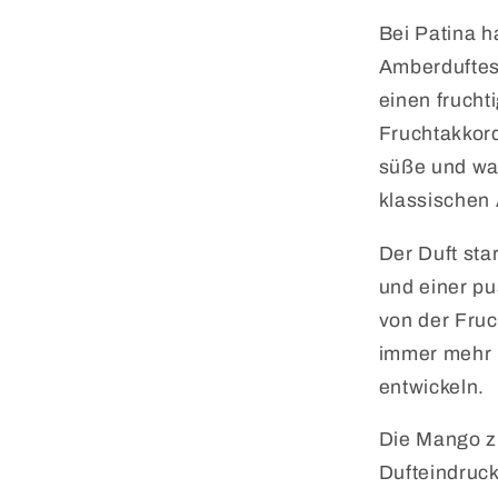
Bei Patina h
Amberduftes
einen frucht
Fruchtakkord
süße und war
klassischen
Der Duft sta
und einer pu
von der Fruc
immer mehr 
entwickeln.
Die Mango z
Dufteindruck