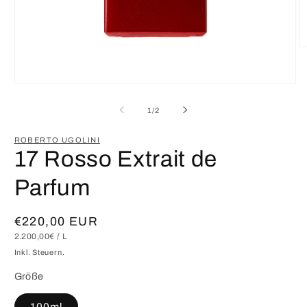
M
2
in
M
Medien
öf
1
in
von
1
/
2
Modal
öffnen
ROBERTO UGOLINI
17 Rosso Extrait de
Parfum
Normaler
€220,00 EUR
GRUNDPREIS
PRO
2.200,00€
/
L
Preis
Inkl. Steuern.
Größe
100ml