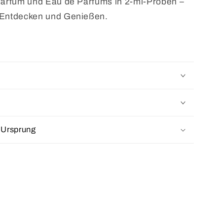
Parfum und Eau de Parfums in 2-ml-Proben –
 Entdecken und Genießen.
 Ursprung