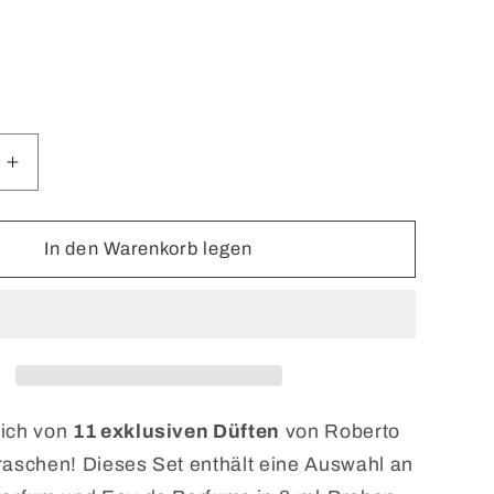
e
Erhöhe
die
Menge
für
In den Warenkorb legen
Roberto
Ugolini
Sample
Set
11x2ML
sich von
11 exklusiven Düften
von Roberto
raschen! Dieses Set enthält eine Auswahl an