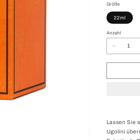
Größe
22ml
Anzahl
Verringer
die
Menge
für
Roberto
Ugolini
Sample
Set
11x2ML
Lassen Sie 
Ugolini über