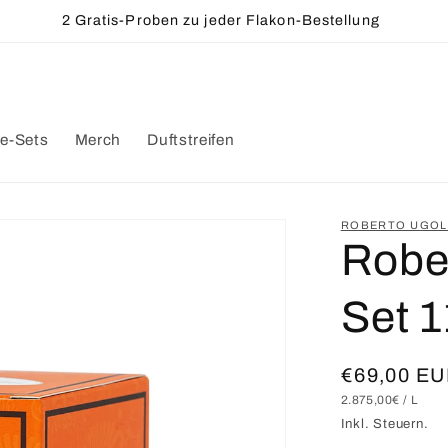
Kostenloser Versand innerhalb Deutschlands ab 50€
e-Sets
Merch
Duftstreifen
ROBERTO UGOL
Robe
Set 
Normaler
€69,00 E
GRUNDPREIS
PRO
2.875,00€
/
L
Preis
Inkl. Steuern.