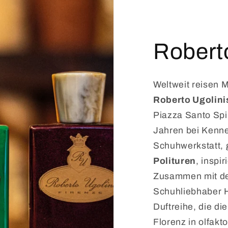
Roberto
Weltweit reisen 
Roberto Ugolini
Piazza Santo Spi
Jahren bei Kenne
Schuhwerkstatt, 
Polituren
, inspi
Zusammen mit d
Schuhliebhaber He
Duftreihe, die d
Florenz in olfakt