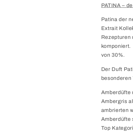
PATINA
–
de
Patina der n
Extrait Koll
Rezepturen m
komponiert.
von 30%.
Der Duft Pat
besonderen 
Amberdüfte 
Ambergris al
ambrierten 
Amberdüfte s
Top Kategori