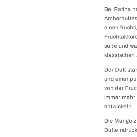
Bei Patina h
Amberduftes
einen frucht
Fruchtakkord
süße und war
klassischen
Der Duft sta
und einer pu
von der Fruc
immer mehr 
entwickeln.
Die Mango z
Dufteindruck