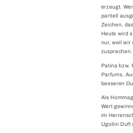
erzeugt. Wer
partiell aus
Zeichen, das
Heute wird s
nur, weil wi
zusprechen.
Patina bzw. 
Parfums. Auc
besseren Du
Als Hommage 
Wert gewinn
im Herrensc
Ugolini Duf