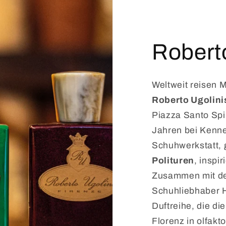
Roberto
Weltweit reisen 
Roberto Ugolini
Piazza Santo Spi
Jahren bei Kenne
Schuhwerkstatt, 
Polituren
, inspi
Zusammen mit d
Schuhliebhaber He
Duftreihe, die d
Florenz in olfakt