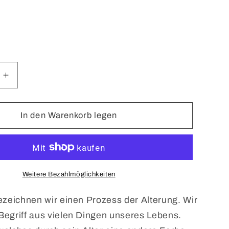
e
Erhöhe
die
Menge
für
In den Warenkorb legen
PATINA
Roberto
Ugolini
Extrait
de
Weitere Bezahlmöglichkeiten
Parfum
ezeichnen wir einen Prozess der Alterung. Wir
egriff aus vielen Dingen unseres Lebens.