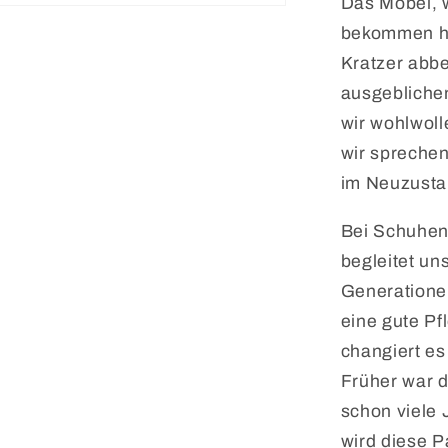
Das Möbel, w
bekommen ha
Kratzer abb
ausgeblichen
wir wohlwolle
wir sprechen
im Neuzusta
Bei Schuhen
begleitet un
Generationen
eine gute P
changiert es
Früher war d
schon viele 
wird diese P