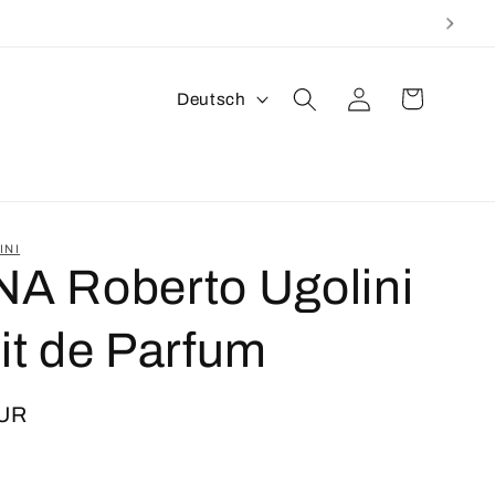
S
Warenkorb
Einloggen
Deutsch
p
r
a
c
INI
NA Roberto Ugolini
h
e
it de Parfum
EUR