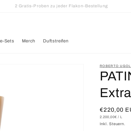
Kostenloser Versand innerhalb Deutschlands ab 50€
e-Sets
Merch
Duftstreifen
ROBERTO UGOL
PATI
Extra
Normaler
€220,00 
GRUNDPREIS
PRO
2.200,00€
/
L
Preis
Inkl. Steuern.