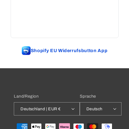
Shopify EU Widerrufsbutton App
Land/Region
Sprache
Deutschland | EUR €
Deutsch
Zahlungsmethoden