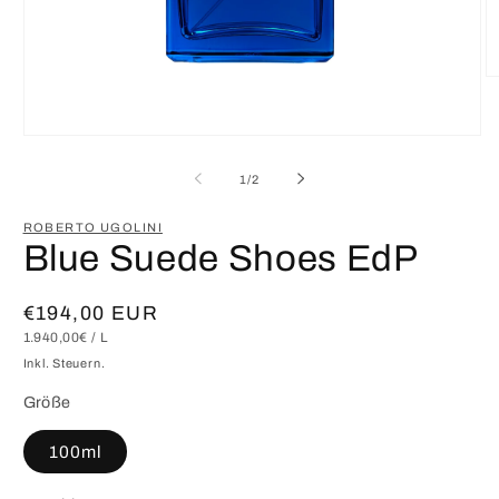
M
2
in
M
Medien
öf
1
in
von
1
/
2
Modal
öffnen
ROBERTO UGOLINI
Blue Suede Shoes EdP
Normaler
€194,00 EUR
GRUNDPREIS
PRO
1.940,00€
/
L
Preis
Inkl. Steuern.
Größe
100ml