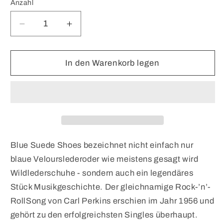
Anzahl
Verringere
Erhöhe
die
die
Menge
Menge
für
für
In den Warenkorb legen
Blue
Blue
Suede
Suede
Shoes
Shoes
EdP
EdP
Blue Suede Shoes bezeichnet nicht einfach nur
blaue Velourslederoder wie meistens gesagt wird
Wildlederschuhe - sondern auch ein legendäres
Stück Musikgeschichte. Der gleichnamige Rock-’n’-
RollSong von Carl Perkins erschien im Jahr 1956 und
gehört zu den erfolgreichsten Singles überhaupt.