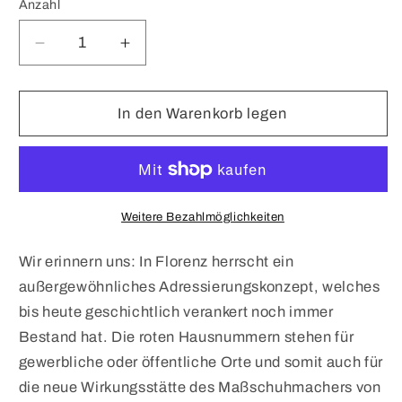
Anzahl
Verringere
Erhöhe
die
die
Menge
Menge
für
für
In den Warenkorb legen
4
4
Rosso
Rosso
Extrait
Extrait
de
de
Parfum
Parfum
Weitere Bezahlmöglichkeiten
Wir erinnern uns: In Florenz herrscht ein
außergewöhnliches Adressierungskonzept, welches
bis heute geschichtlich verankert noch immer
Bestand hat. Die roten Hausnummern stehen für
gewerbliche oder öffentliche Orte und somit auch für
die neue Wirkungsstätte des Maßschuhmachers von