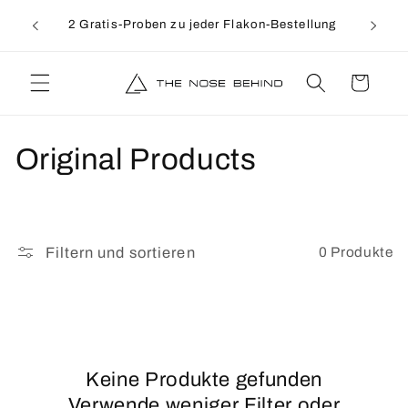
Direkt
↵
↵
↵
↵
Open Accessibility Widget
Skip to content
Skip to menu
Skip to footer
lands ab
zum
2 Gratis-Proben zu jeder Flakon-Bestellung
Inhalt
Warenkorb
K
Original Products
a
t
0 Produkte
Filtern und sortieren
e
g
o
Keine Produkte gefunden
r
Verwende weniger Filter oder