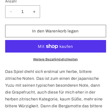
Anzahl
Verringere
Erhöhe
die
die
Menge
Menge
für
für
In den Warenkorb legen
Killing
Killing
Fresh
Fresh
Weitere Bezahlmöglichkeiten
Das Spiel dreht sich erstmal um herbe, bittere
zitrische Noten. Das ist zum einen der japanische
Yuzu mit seinen typischen besonderen Note, dann
die Grapefrucht, auch diese für mich eher in der
herben zitrischen Kategorie, kaum Süße, mehr eine
bittere Würzigkeit. Dann die Bergamotte das bittere