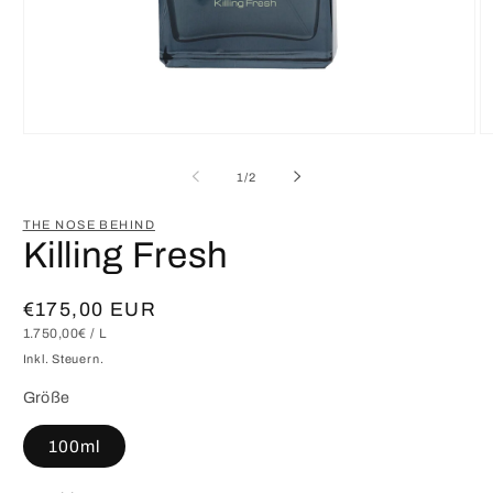
Medien
M
1
2
in
in
von
1
/
2
Modal
M
öffnen
öf
THE NOSE BEHIND
Killing Fresh
Normaler
€175,00 EUR
GRUNDPREIS
PRO
1.750,00€
/
L
Preis
Inkl. Steuern.
Größe
100ml